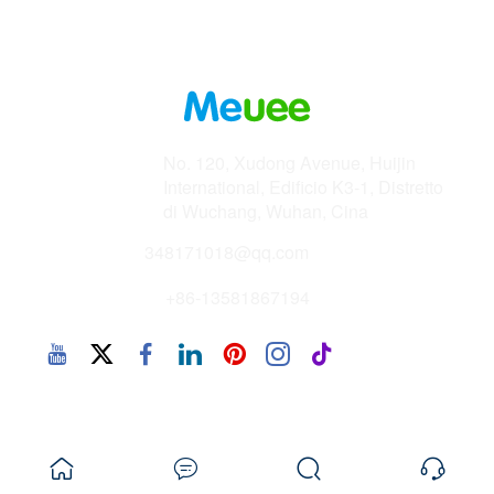
Indirizzo
No. 120, Xudong Avenue, Huijin
International, Edificio K3-1, Distretto
di Wuchang, Wuhan, Cina
E-mail
348171018@qq.com
Telefono
+86-13581867194
Copyright 2025 © CHN - Wuhan Chuangzhi
YiCheng Technology Co., Ltd