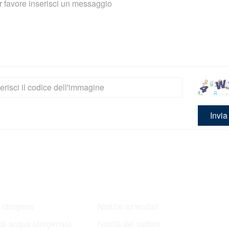
Invia
Notizia
i idrogeno
Notizie aziendali
di acqua idrogenata
Novità del settore