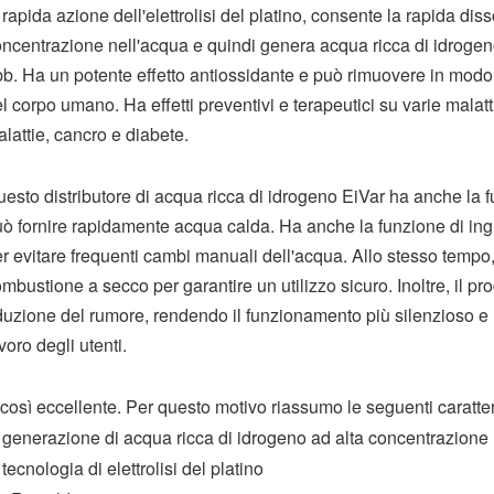
 rapida azione dell'elettrolisi del platino, consente la rapida dis
ncentrazione nell'acqua e quindi genera acqua ricca di idroge
b. Ha un potente effetto antiossidante e può rimuovere in modo c
l corpo umano. Ha effetti preventivi e terapeutici su varie malat
lattie, cancro e diabete.
esto distributore di acqua ricca di idrogeno EiVar ha anche la 
ò fornire rapidamente acqua calda. Ha anche la funzione di i
r evitare frequenti cambi manuali dell'acqua. Allo stesso tempo, 
mbustione a secco per garantire un utilizzo sicuro. Inoltre, il pr
duzione del rumore, rendendo il funzionamento più silenzioso e n
voro degli utenti.
così eccellente. Per questo motivo riassumo le seguenti caratter
 generazione di acqua ricca di idrogeno ad alta concentrazione
 tecnologia di elettrolisi del platino