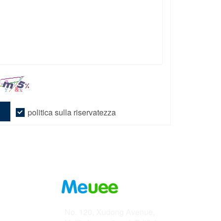
politica sulla riservatezza
Indirizzo
No. 120, Xudong Avenue,