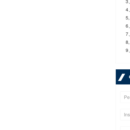
3
4、
5,
6
7
8,
9、