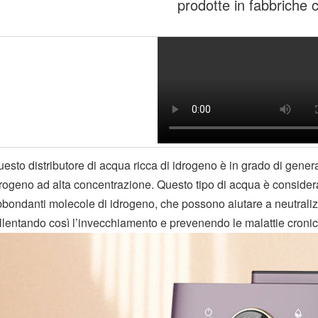
prodotte in fabbriche c
esto distributore di acqua ricca di idrogeno è in grado di gene
rogeno ad alta concentrazione. Questo tipo di acqua è considera
bondanti molecole di idrogeno, che possono aiutare a neutralizz
llentando così l’invecchiamento e prevenendo le malattie croni