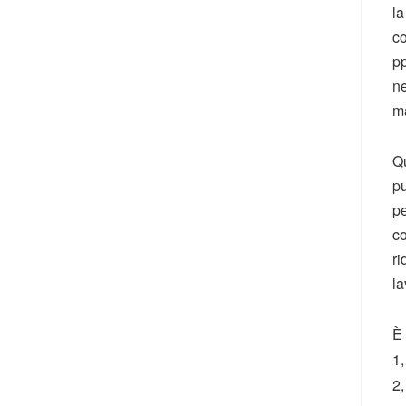
la
co
pp
ne
ma
Qu
pu
pe
co
ri
la
È 
1,
2,