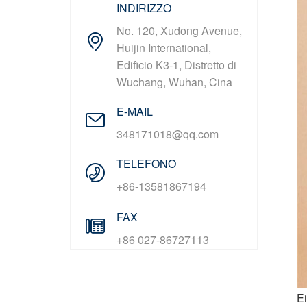
INDIRIZZO
No. 120, Xudong Avenue,
Huijin International,
Edificio K3-1, Distretto di
Wuchang, Wuhan, Cina
E-MAIL
348171018@qq.com
TELEFONO
+86-13581867194
FAX
+86 027-86727113
Ei